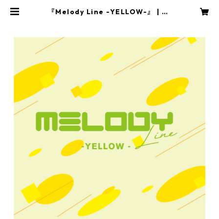
『Melody Line -YELLOW-』 | sa
yuta online shop!