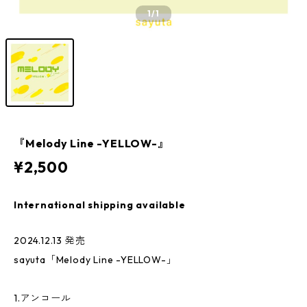
1
/1
『Melody Line -YELLOW-』
¥2,500
International shipping available
2024.12.13 発売
sayuta「Melody Line -YELLOW-」
1.アンコール