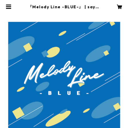
『Melody Line -BLUE-』 | sayut
a online shop!