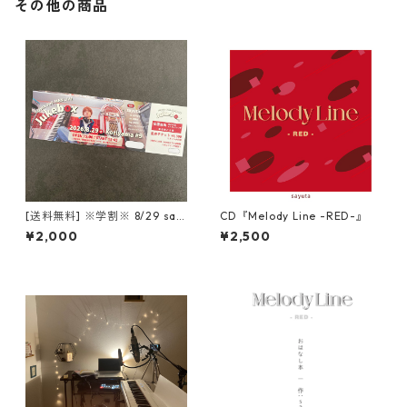
その他の商品
[送料無料] ※学割※ 8/29 say
CD『Melody Line -RED-』
uta ONE-MAN LIVE 『 Jukeb
¥2,000
¥2,500
ox 』