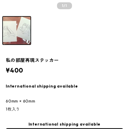
1
/1
私の部屋再現ステッカー
¥400
International shipping available
60mm × 60mm
1枚入り
International shipping available