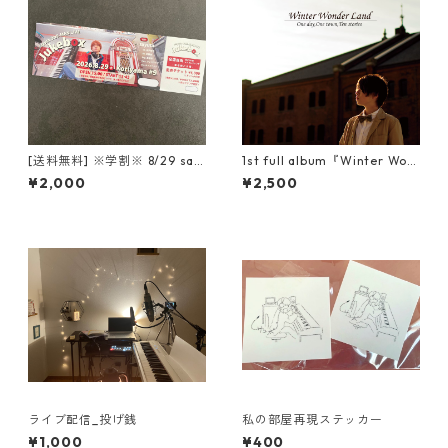
[送料無料] ※学割※ 8/29 say
1st full album『Winter Won
uta ONE-MAN LIVE 『 Jukeb
der Land』
¥2,000
¥2,500
ox 』
ライブ配信_投げ銭
私の部屋再現ステッカー
¥1,000
¥400